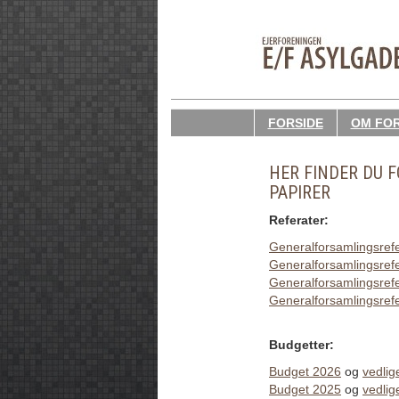
FORSIDE
OM FO
HER FINDER DU F
PAPIRER
Referater:
Generalforsamlingsref
Generalforsamlingsref
Generalforsamlingsref
Generalforsamlingsref
Budgetter:
Budget 2026
og
vedli
Budget 2025
og
vedli