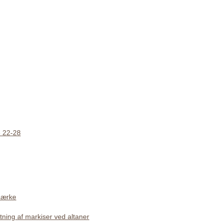
e 22-28
mærke
tning af markiser ved altaner