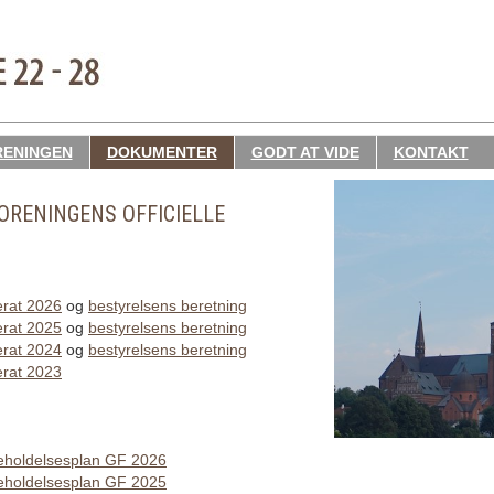
RENINGEN
DOKUMENTER
GODT AT VIDE
KONTAKT
ORENINGENS OFFICIELLE
erat 2026
og
bestyrelsens beretning
erat 2025
og
bestyrelsens beretning
erat 2024
og
bestyrelsens beretning
erat 2023
geholdelsesplan GF 2026
geholdelsesplan GF 2025