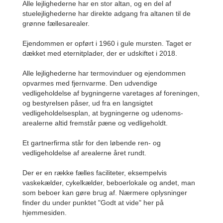
Alle lejlighederne har en stor altan, og en del af
stuelejlighederne har direkte adgang fra altanen til de
grønne fællesarealer.
Ejendommen er opført i 1960 i gule mursten. Taget er
dækket med eternitplader, der er udskiftet i 2018.
Alle lejlighederne har termovinduer og ejendommen
opvarmes med fjernvarme. Den udvendige
vedligeholdelse af bygningerne varetages af foreningen,
og bestyrelsen påser, ud fra en langsigtet
vedligeholdelsesplan, at bygningerne og udenoms-
arealerne altid fremstår pæne og vedligeholdt.
Et gartnerfirma står for den løbende ren- og
vedligeholdelse af arealerne året rundt.
Der er en række fælles faciliteter, eksempelvis
vaskekælder, cykelkælder, beboerlokale og andet, man
som beboer kan gøre brug af. Nærmere oplysninger
finder du under punktet "Godt at vide" her på
hjemmesiden.